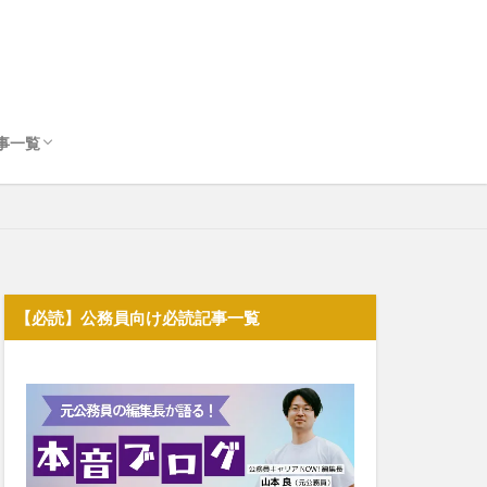
事一覧
公務員の転職
公務員のキャリア
公務員のスキルアップ
【必読】公務員向け必読記事一覧