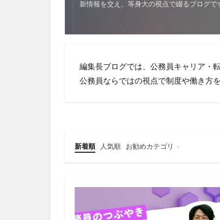
新情報を交え、等身大の視点で綴るブログで
編集長ブログでは、公務員キャリア・
公務員ならではの視点で制度や働き方
新着順
人気順
お勧めカテゴリ
公務員の転職
公務員のキャリア
公務員のスキルアップ