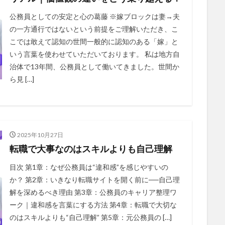
公務員としての安定と心の葛藤 ※嫁ブロックは妻→夫
の一方通行ではないという前提をご理解いただき、こ
こでは敢えて認知の世間一般的に認知のある「嫁」と
いう言葉を使わせていただいております。 私は地方自
治体で13年間、公務員として働いてきました。世間か
ら見 […]
2025年10月27日
転職で大事なのはスキルよりも自己理解
目次 第1章：なぜ公務員は“違和感”を感じやすいの
か？ 第2章：いきなり転職サイトを開く前に──自己理
解を深めるべき理由 第3章：公務員のキャリア整理ワ
ーク｜違和感を言葉にする方法 第4章：転職で大切な
のはスキルよりも“自己理解” 第5章：元公務員の […]