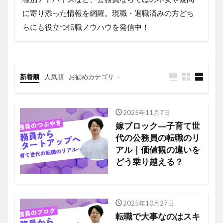
に寄り添った情報を網羅。現職・退職済みの方どち
らにも役立つ転職ノウハウを発信中！
新着順
人気順
お勧めカテゴリ
公務員の転職
公務員のキャリア
公務員のスキルアップ
2025年11月7日
嫁ブロック―子育て世
代の公務員の転職のリ
アル｜価値観の違いを
どう乗り越える？
2025年10月27日
転職で大事なのはスキ