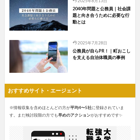
2025年8月13日
2040年問題と公務員｜社会課
題と向き合うために必要な行
動とは
2025年7月28日
公務員が自らPR！｜町おこし
を支える自治体職員の事例
おすすめサイト・エージェント
※情報収集を含めほとんどの方が
平均4〜5社
に登録されていま
す。まだ検討段階の方でも
早めのアクション
がおすすめです✨