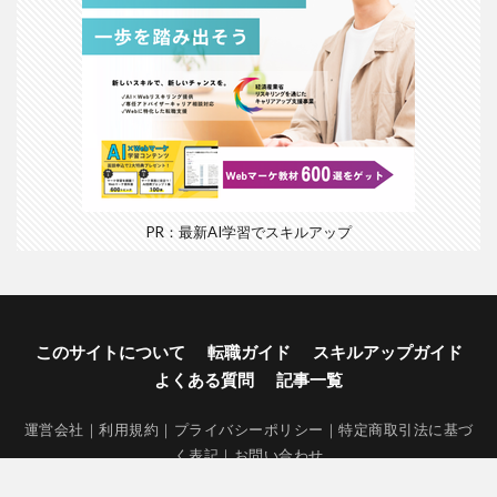
PR：最新AI学習でスキルアップ
このサイトについて
転職ガイド
スキルアップガイド
よくある質問
記事一覧
運営会社
｜
利用規約
｜
プライバシーポリシー
｜
特定商取引法に基づ
く表記
｜
お問い合わせ
厚生労働省 特定募集情報等提供事業者（51-募-001573）