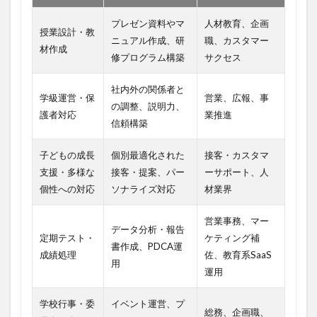
の
ス
プレゼン資料やマ
人材教育、企画
授業設計・教
テ
ニュアル作成、研
職、カスタマー
ッ
材作成
修プログラム構築
サクセス
プ
8
社内外の関係者と
学級運営・保
営業、広報、事
ま
の調整、説明力、
と
護者対応
業推進
信頼構築
め
子どもの成長
個別最適化された
接客・カスタマ
支援・多様な
接客・提案、パー
ーサポート、人
個性への対応
ソナライズ対応
材業界
営業事務、マー
データ分析・報告
定期テスト・
ケティング補
書作成、PDCA運
成績処理
佐、教育系SaaS
用
運用
学校行事・委
イベント運営、プ
総務、企画職、