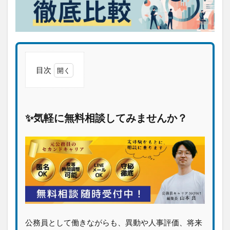
目次
1
✨気
軽に
無料
✨気軽に無料相談してみませんか？
相談
して
みま
せん
か？
2
編
集
長
プ
公務員として働きながらも、異動や人事評価、将来