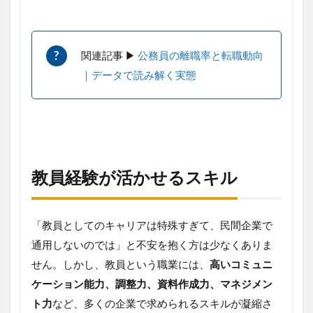
や
す
い
お
関連記事 ▶︎
公務員の離職率と転職動向
す
す
｜データで読み解く実態
め
職
種
5.1
教員
から
教員経験が活かせるスキル
の転
職で
人気
の職
「教員としてのキャリアは特殊すぎて、民間企業で
種例
通用しないのでは」と不安を抱く方は少なくありま
6
せん。しかし、教員という職業には、
高いコミュニ
民
間
ケーション能力、調整力、資料作成力、マネジメン
転
ト力
など、多くの企業で求められるスキルが凝縮さ
職