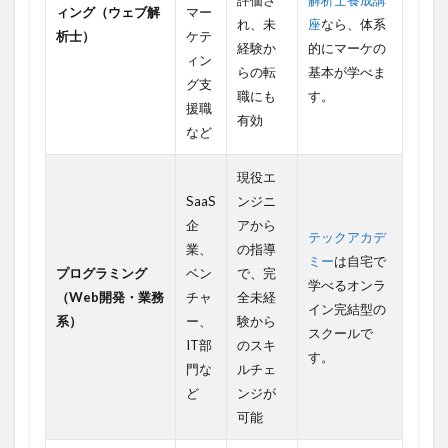
ィング（ウェブ解
マー
れ、未
座
なら、体系
析士）
ケテ
経験か
的にマーケの
ィン
らの転
基本が学べま
グ支
職にも
す。
援職
有効
など
現役エ
SaaS
ンジニ
企
アから
テックアカデ
業、
の指導
ミー
は自宅で
プログラミング
ベン
で、完
学べるオンラ
（Web開発・業務
チャ
全未経
イン完結型の
系）
ー、
験から
スクールで
IT部
のスキ
す。
門な
ルチェ
ど
ンジが
可能