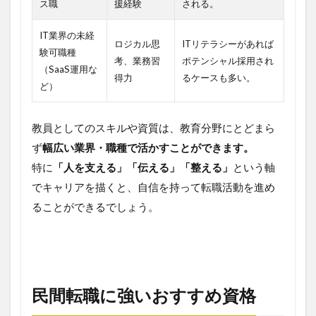
ス職
援経験
される。
IT業界の未経
ロジカル思
ITリテラシーがあれば
験可職種
考、業務習
ポテンシャル採用され
（SaaS運用な
得力
るケースも多い。
ど）
教員としてのスキルや資質は、教育分野にとどまら
ず
幅広い業界・職種で活かすことができます。
特に
「人を支える」「伝える」「整える」
という軸
でキャリアを描くと、自信を持って転職活動を進め
ることができるでしょう。
民間転職に強いおすすめ資格