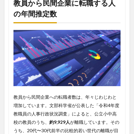
教員から民間企業に転職する人
ウ
ハ
の年間推定数
ウ
2
教
員
か
ら
民
間
企
業
に
転
職
す
教員から民間企業への転職者数は、年々じわじわと
る
人
増加しています。文部科学省が公表した「令和4年度
の
教職員の人事行政状況調査」によると、公立小中高
年
間
校の教員のうち、
約9,929人
が離職しています。その
推
うち、20代〜30代前半の比較的若い世代の離職が目
定