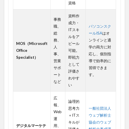
資格
資料作
事務
成力・
職、
パソコンスク
ITスキ
総
ールISA
はオ
ルをア
務、
ンラインと通
MOS（Microsoft
ピール
人
学の両方に対
Office
可能。
事、
応し、個別指
Specialist）
即戦力
営業
導で効率的に
として
サポ
習得できま
評価さ
ート
す。
れやす
など
い
広
論理的
報、
思考力
一般社団法人
Web
＋ITス
ウェブ解析士
運
キルが
協会のウェブ
デジタルマーケテ
用、
評価さ
解析士養成講