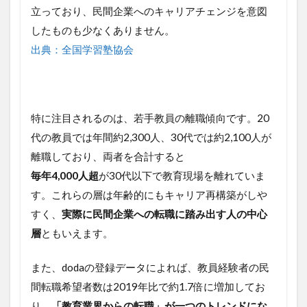
数
立っており、民間企業へのキャリアチェンジを意図
したものも少なくありません。
3
教
出典：全国学習塾協会
員
経
験
が
活
特に注目されるのは、若手教員の離職傾向です。20
か
代の教員では年間約2,300人、30代では約2,100人が
せ
る
離職しており、両者を合計すると
ス
毎年4,000人超
が30代以下で教育現場を離れていま
キ
ル
す。これらの層は年齢的にもキャリア再構築がしや
3.1
すく、
実際に民間企業への転職に踏み出す人の中心
📋 教
層
ともいえます。
員ス
キル
また、dodaの登録データによれば、教員経験者の民
と民
間企
間転職希望者数は2019年比で約1.7倍に増加してお
業で
り、
「教育業界からの転職」が一つのトレンドにな
の活