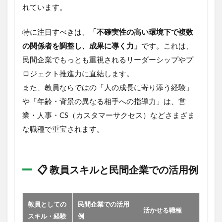
に
れています。
強
い
特に注目すべきは、
「不確実性の高い環境下で複数
お
す
の関係者を調整し、成果に導く力」
です。これは、
す
民間企業でもっとも重視されるリーダーシップやプ
め
資
ロジェクト推進力に直結します。
格
また、教員ならではの「人の成長に寄り添う経験」
6.1
や「年齢・背景の異なる相手への指導力」は、営
おすす
業・人事・CS（カスタマーサクセス）などさまざま
め資格
と学習
な職種で重宝されます。
サービ
ス一覧
（PR）
📋 教員スキルと民間企業での活用例
7
転
職
成
教員としての
民間企業での活用
功
活かせる職種
スキル・経験
例
へ