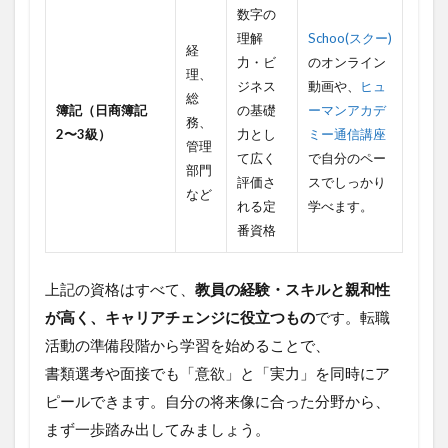
数字の
理解
Schoo(スクー)
経
力・ビ
のオンライン
理、
ジネス
動画や、
ヒュ
総
簿記（日商簿記
の基礎
ーマンアカデ
務、
2〜3級）
力とし
ミー通信講座
管理
て広く
で自分のペー
部門
評価さ
スでしっかり
など
れる定
学べます。
番資格
上記の資格はすべて、
教員の経験・スキルと親和性
が高く、キャリアチェンジに役立つもの
です。転職
活動の準備段階から学習を始めることで、
書類選考や面接でも「意欲」と「実力」を同時にア
ピールできます。自分の将来像に合った分野から、
まず一歩踏み出してみましょう。