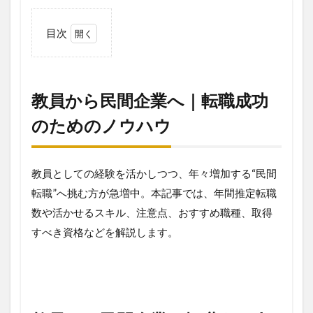
目次
1
教
員
か
教員から民間企業へ｜転職成功
ら
民
のためのノウハウ
間
企
業
教員としての経験を活かしつつ、年々増加する“民間
へ
｜
転職”へ挑む方が急増中。本記事では、年間推定転職
転
数や活かせるスキル、注意点、おすすめ職種、取得
職
成
すべき資格などを解説します。
功
の
た
め
の
ノ