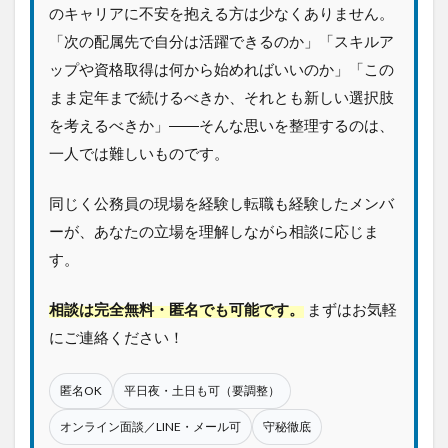
ロ
のキャリアに不安を抱える方は少なくありません。
フ
ィ
「次の配属先で自分は活躍できるのか」「スキルア
ー
ップや資格取得は何から始めればいいのか」「この
ル
まま定年まで続けるべきか、それとも新しい選択肢
を考えるべきか」――そんな思いを整理するのは、
一人では難しいものです。
同じく公務員の現場を経験し転職も経験したメンバ
ーが、あなたの立場を理解しながら相談に応じま
す。
相談は完全無料・匿名でも可能です。
まずはお気軽
にご連絡ください！
匿名OK
平日夜・土日も可（要調整）
オンライン面談／LINE・メール可
守秘徹底