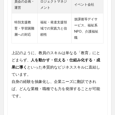
員会の企画・
ロジェクトマネジ
イベント会社
運営
メント
放課後等デイサ
特別支援教
福祉・発達支援領
ービス、福祉系
育・学習困難
域での実践力と信
NPO、介護福祉
層への対応
頼性
職
上記のように、教員のスキルは単なる「教育」にと
どまらず、
人を動かす・伝える・仕組み化する・成
果に導く
といった本質的なビジネススキルに直結し
ています。
自身の経験を抽象化し、企業ニーズに翻訳できれ
ば、どんな業種・職種でも力を発揮することが可能
です。