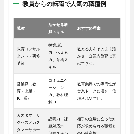
教員からの転職で人気の職種例
活かせる教
職種
おすすめ理由
員スキル
授業設計
教育コンサル
教える力をそのまま活
力、伝える
タント／研修
かせ、企業内教育に貢
力、育成ス
講師
献できる。
キル
コミュニケ
営業職（教
教育業界での専門性が
ーション
育・出版・
営業トークに活き、信
力、教材理
ICT系）
頼されやすい。
解力
カスタマーサ
説明力、課
相手の立場に立った対
クセス／カス
題対応力、
応が求められる職種と
タマーサポー
傾聴スキル
高い親和性。