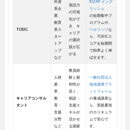
外資
RIZAP イング
英語力
系企
リッシュ
の可視
業、
の短期集中プ
化がで
教育
ログラムや、
き、キ
TOEIC
系ス
ベルリッツ
な
ャリア
ター
ら、TOEICス
の選択
トア
コアを短期間
肢が広
ップ
で効率よく伸
がる
など
ばせます。
教員経
人材
験と親
一般社団法人
業
和性が
地域連携プラ
界、
高く、
ットフォーム
キャリアコンサル
教
相談・
の養成講座な
タント
育・
支援ス
ら、実践重視
支援
キルが
のカリキュラ
分野
活かせ
ムで安心で
など
る国家
す。