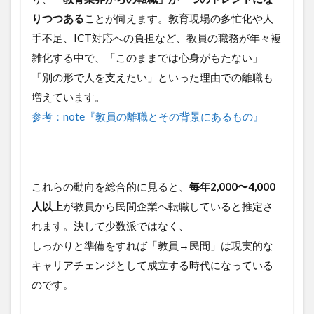
用例
りつつある
ことが伺えます。教育現場の多忙化や人
4
手不足、ICT対応への負担など、教員の職務が年々複
⚠️
雑化する中で、「このままでは心身がもたない」
転
「別の形で人を支えたい」といった理由での離職も
職
時
増えています。
の
参考：note『教員の離職とその背景にあるもの』
注
意
点
5
教
これらの動向を総合的に見ると、
毎年2,000〜4,000
員
人以上
が教員から民間企業へ転職していると推定さ
か
ら
れます。決して少数派ではなく、
民
しっかりと準備をすれば「教員→民間」は現実的な
間
へ
キャリアチェンジとして成立する時代になっている
転
のです。
職
し