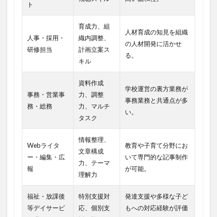
ト
育成力、組
人材育成の知見を組織
人事・採用・
織内調整、
の人材開発に活かせ
研修担当
計画立案ス
る。
キル
資料作成
学校運営の裏方業務が
事務・営業事
力、調整
事務業務と共通点が多
務・総務
力、マルチ
い。
タスク
情報整理、
Webライタ
教育や子育て分野にお
文章構成
ー・編集・広
いて専門的な記事制作
力、テーマ
報
が可能。
理解力
福祉・放課後
特別支援対
発達支援や多様な子ど
等デイサービ
応、個別支
もへの対応経験が評価