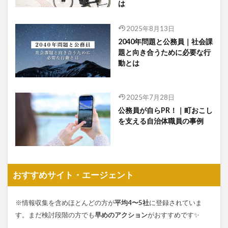
は
2025年8月13日
2040年問題と公務員｜社会課
題と向き合うために必要な行
動とは
2025年7月28日
公務員が自らPR！｜町おこし
を支える自治体職員の事例
おすすめサイト・エージェント
※情報収集を含めほとんどの方が
平均4〜5社
に登録されていま
す。まだ検討段階の方でも
早めのアクション
がおすすめです✨