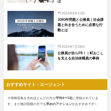
は
2025年8月13日
2040年問題と公務員｜社会課
題と向き合うために必要な行
動とは
2025年7月28日
公務員が自らPR！｜町おこし
を支える自治体職員の事例
おすすめサイト・エージェント
※情報収集を含めほとんどの方が
平均4〜5社
に登録されていま
す。まだ検討段階の方でも
早めのアクション
がおすすめです✨