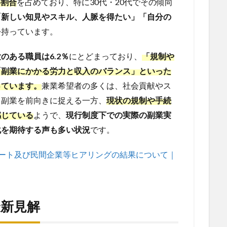
い割合
を占めており、特に30代・20代でその傾向
「新しい知見やスキル、人脈を得たい」「自分の
を
持っています。
のある職員は6.2％
にとどまっており、
「規制や
「副業にかかる労力と収入のバランス」といった
っています。
兼業希望者の多くは、社会貢献やス
て副業を前向きに捉える一方、
現状の規制や手続
感じている
ようで、
現行制度下での実際の副業実
化を期待する声も多い状況
です。
ート及び民間企業等ヒアリングの結果について｜
最新見解