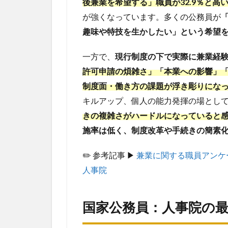
スキ
後兼業を希望する」職員が32.9％と高
ルア
が強くなっています。多くの公務員が
ップ
趣味や特技を生かしたい」という希望
の重
要性
一方で、
現行制度の下で実際に兼業経験
8.1
1. ベ
許可申請の煩雑さ」「本業への影響」
ルリッツ
（Berlitz）
制度面・働き方の課題が浮き彫りにな
キルアップ、個人の能力発揮の場とし
8.2
2.
GLOBIS
きの複雑さがハードルになっていると
学び放
施率は低く、制度改革や手続きの簡素
題
8.3
3.
✏️ 参考記事 ▶︎
兼業に関する職員アンケ
AI×web
人事院
ライティ
ング
【WILL】
国家公務員：人事院の
8.4
4. ウ