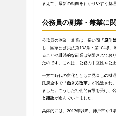
識
まえて、最新の動向をわかりやすく整
調
査
か
公務員の副業・兼業に
ら
見
え
る
公務員の副業・兼業は、長い間
「原則
課
も、国家公務員法第103条・第104条
題
ることや継続的な副業は制限されてお
4
たのです。これは、公務の中立性や公
国家
公務
一方で時代の変化とともに見直しの機運
員：
人事
政府全体で
「働き方改革」
が推進され
院の
ました。こうした社会的背景を受け、
最新
と議論
が進んでいきました。
見解
5
具体的には、2017年以降、神戸市や生
地方