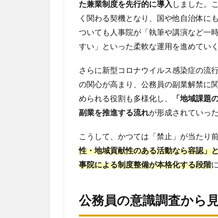
た兼業制度を先行的に導入
しました。
公務
員：
く関わる契機となり、国や他自治体に
総務
ついても人事院が「執筆や講演など一
省の
すい」といった柔軟な運用を進めてい
最新
見解
と自
さらに新型コロナウイルス感染症の流
治体
の関心が高まり、公務員の副業解禁に
の動
向
められる役割も多様化し、
「地域課題
副業を推進する流れ
が形成されていっ
6
自
治
こうして、かつては「禁止」が当たり前
体
性・地域貢献性のある活動なら容認」
の
事院による制度整備が本格化する段階
具
体
的
公務員の意識調査から
な
事
例