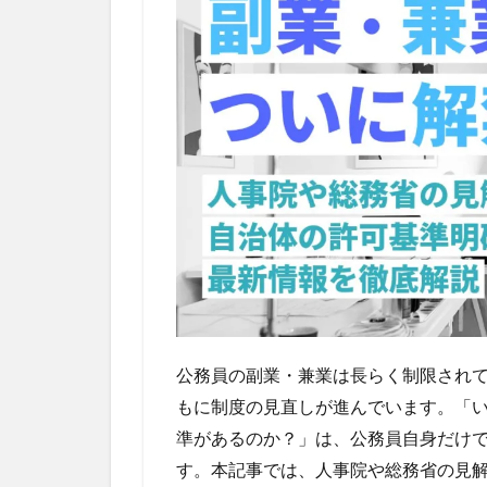
最新
制度
と背
景を
解説
2
公務
員の
副
業・
兼業
に関
する
変遷
3
公務員の副業・兼業は長らく制限され
公
務
もに制度の見直しが進んでいます。「
員
準があるのか？」は、公務員自身だけ
の
す。本記事では、人事院や総務省の見
意