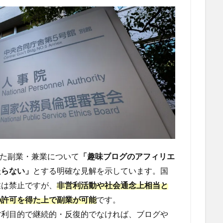
きた副業・兼業について
「趣味ブログのアフィリエ
たらない」
とする明確な見解を示しています。国
業は禁止ですが、
非営利活動や社会通念上相当と
の許可を得た上で副業が可能
です。
営利目的で継続的・反復的でなければ、ブログや