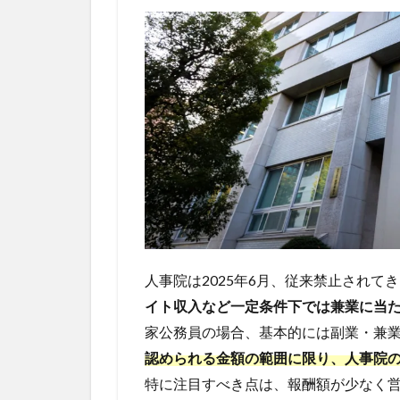
ェブ
解析
士認
定講
座
8.5
5. パ
ソコ
ンス
クー
ル
ISA
8.6
人事院は2025年6月、従来禁止されて
6. テ
イト収入など一定条件下では兼業に当
ック
キャ
家公務員の場合、基本的には副業・兼
ンプ
認められる金額の範囲に限り、人事院
8.7
特に注目すべき点は、報酬額が少なく
7. キ