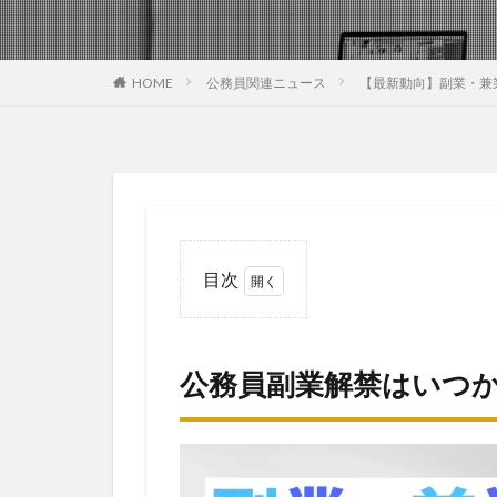
HOME
公務員関連ニュース
【最新動向】副業・兼
目次
1
公務
員副
公務員副業解禁はいつ
業解
禁は
いつ
か
ら？